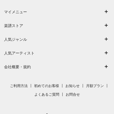
マイメニュー
マイスコア
楽譜ストア
ログイン / 会員登録（無料）
アーティスト一覧
退会はこちら
人気ジャンル
楽曲一覧
連弾
難易度別に探す
人気アーティスト
クラシック
特集
Mrs. GREEN APPLE
保育
会社概要・規約
まもなく配信
ヨルシカ
ジブリ
会社概要
指番号対応の楽譜
藤井風
発表会
採用情報
ご利用方法
初めてのお客様
お知らせ
月額プラン
新沢としひこ
利用規約
よくあるご質問
お問合せ
久石譲
プライバシーポリシー
特定商取引法の表示