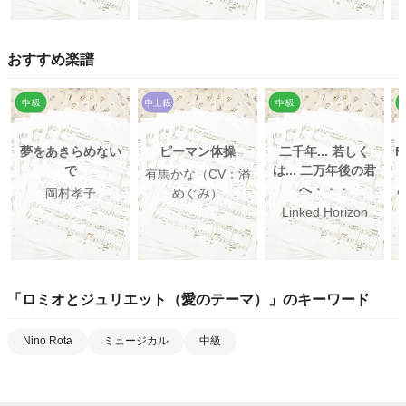
おすすめ楽譜
夢をあきらめない
ピーマン体操
二千年... 若しく
F
で
は... 二万年後の君
有馬かな（CV：潘
へ・・・
岡村孝子
めぐみ）
ヴ
Linked Horizon
「
ロミオとジュリエット（愛のテーマ）
」のキーワード
Nino Rota
ミュージカル
中級