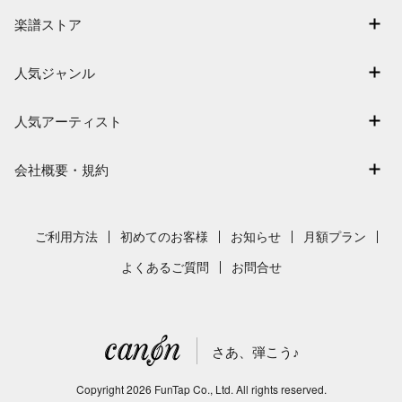
マイスコア
楽譜ストア
ログイン / 会員登録（無料）
アーティスト一覧
退会はこちら
人気ジャンル
楽曲一覧
連弾
難易度別に探す
人気アーティスト
クラシック
特集
Mrs. GREEN APPLE
保育
会社概要・規約
まもなく配信
ヨルシカ
ジブリ
会社概要
指番号対応の楽譜
藤井風
発表会
採用情報
ご利用方法
初めてのお客様
お知らせ
月額プラン
新沢としひこ
利用規約
よくあるご質問
お問合せ
久石譲
プライバシーポリシー
特定商取引法の表示
さあ、弾こう♪
著作権許諾番号
サイトマップ
Copyright
2026
FunTap Co., Ltd.
All rights reserved.