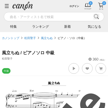
ログイン
特集
ランキング
新着
気になる
カノントップ
松田聖子
風立ちぬ
ピアノ・ソロ（中級）
風立ちぬ / ピアノソロ 中級
松田聖子
360
（税込）