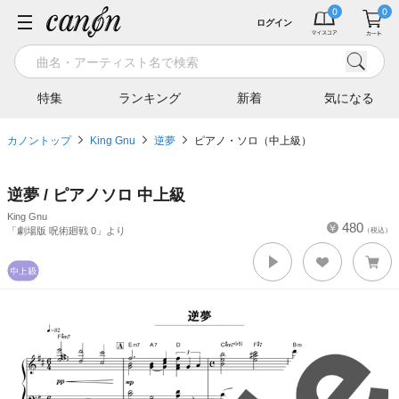
ログイン
特集
ランキング
新着
気になる
カノントップ
King Gnu
逆夢
ピアノ・ソロ（中上級）
逆夢 / ピアノソロ 中上級
King Gnu
480
「劇場版 呪術廻戦 0」より
（税込）