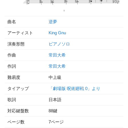
曲名
逆夢
アーティスト
King Gnu
演奏形態
ピアノソロ
作曲
常田大希
作詞
常田大希
難易度
中上級
タイアップ
「劇場版 呪術廻戦 0」より
歌詞
日本語
対応鍵盤数
88鍵
ページ数
7ページ