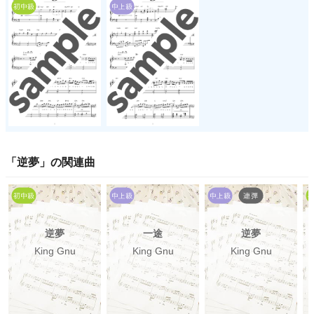
「
逆夢
」の関連曲
逆夢
一途
逆夢
King Gnu
King Gnu
King Gnu