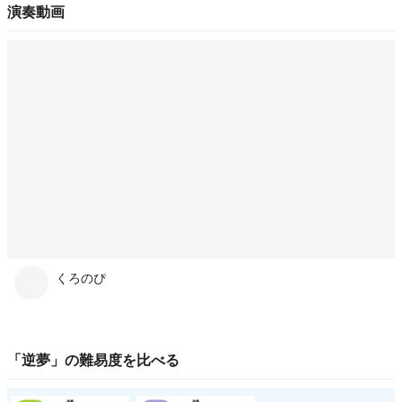
演奏動画
くろのぴ
「
逆夢
」の
難易度
を比べる