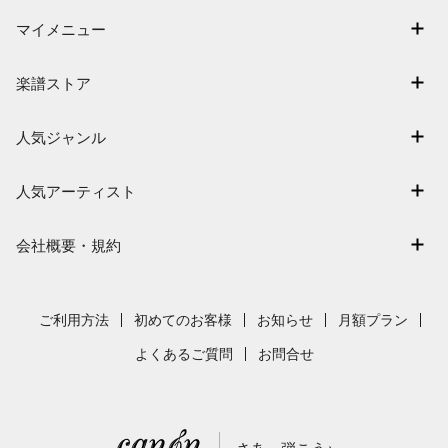
マイメニュー
マイスコア
楽譜ストア
ログイン / 会員登録（無料）
アーティスト一覧
退会はこちら
人気ジャンル
楽曲一覧
連弾
難易度別に探す
人気アーティスト
クラシック
特集
Mrs. GREEN APPLE
保育
会社概要・規約
まもなく配信
ヨルシカ
ジブリ
会社概要
指番号対応の楽譜
藤井風
発表会
採用情報
ご利用方法
初めてのお客様
お知らせ
月額プラン
新沢としひこ
利用規約
よくあるご質問
お問合せ
久石譲
プライバシーポリシー
特定商取引法の表示