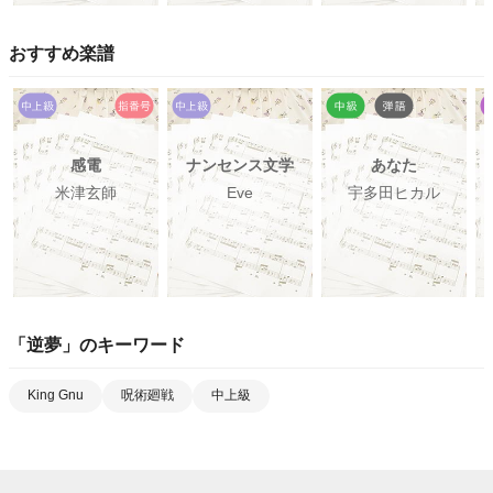
おすすめ楽譜
感電
ナンセンス文学
あなた
米津玄師
Eve
宇多田ヒカル
「
逆夢
」のキーワード
King Gnu
呪術廻戦
中上級