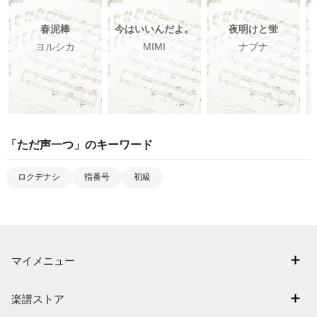
春泥棒
今はいいんだよ。
夜明けと蛍
ヨルシカ
MIMI
ナブナ
「
ただ声一つ
」のキーワード
ロクデナシ
指番号
初級
マイメニュー
マイスコア
楽譜ストア
ログイン / 会員登録（無料）