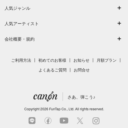
アーティスト一覧
退会はこちら
人気ジャンル
楽曲一覧
連弾
難易度別に探す
人気アーティスト
クラシック
特集
Mrs. GREEN APPLE
保育
会社概要・規約
まもなく配信
ヨルシカ
ジブリ
会社概要
指番号対応の楽譜
藤井風
発表会
採用情報
ご利用方法
初めてのお客様
お知らせ
月額プラン
新沢としひこ
利用規約
よくあるご質問
お問合せ
久石譲
プライバシーポリシー
特定商取引法の表示
さあ、弾こう♪
著作権許諾番号
サイトマップ
Copyright
2026
FunTap Co., Ltd.
All rights reserved.