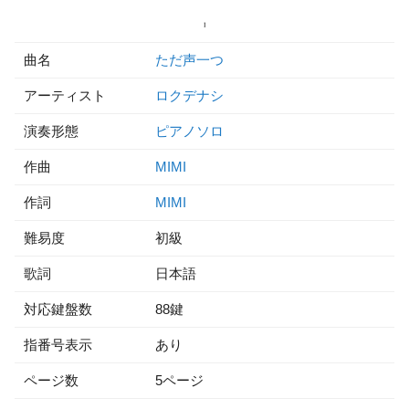
曲名
ただ声一つ
アーティスト
ロクデナシ
演奏形態
ピアノソロ
作曲
MIMI
作詞
MIMI
難易度
初級
歌詞
日本語
対応鍵盤数
88鍵
指番号表示
あり
ページ数
5ページ