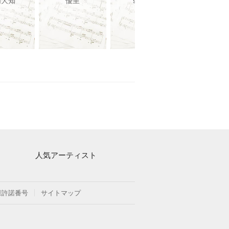
浦大知
優里
sumika
優里
人気アーティスト
Mrs. GREEN APPLE
ヨルシカ
権許諾番号
サイトマップ
藤井風
新沢としひこ