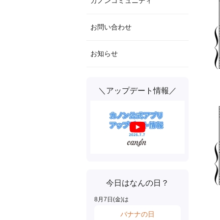
カノンコミュニティ
お問い合わせ
お知らせ
＼アップデート情報／
今日はなんの日？
8
月
7
日(
金
)は
バナナの日