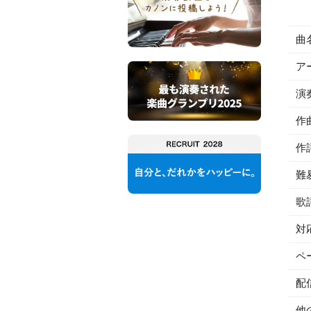
曲
ア
演
作
作
難
歌
対
ペ
配
他