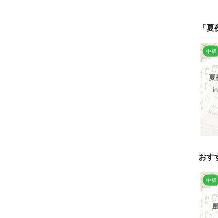
「
夏
夏
i
おす