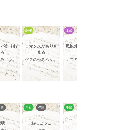
スがありあ
ロマンスがありあ
私以外私じゃない
私以外私じ
まる
まる
の
の
極み乙女。
ゲスの極み乙女。
ゲスの極み乙女。
ゲスの極み
燦燦
おにごっこ
願い
かくれん