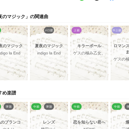
夜のマジック
」の関連曲
夜のマジック
夏夜のマジック
キラーボール
ロマン
ndigo la End
indigo la End
ゲスの極み乙女。
ゲスの
すめ楽譜
風のブランコ
レンズ
恋を知らない君へ