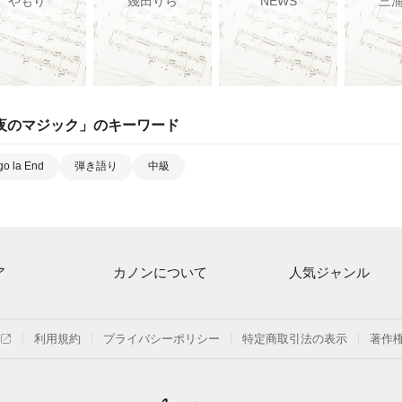
やもり
幾田りら
NEWS
三
夜のマジック
」のキーワード
go la End
弾き語り
中級
ア
カノンについて
人気ジャンル
ト一覧
ご利用方法
連弾
月額プラン
クラシック
利用規約
プライバシーポリシー
特定商取引法の表示
著作
探す
はじめてのお客様
保育
よくあるご質問
ジブリ