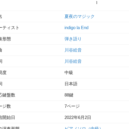
名
夏夜のマジック
ーティスト
indigo la End
奏形態
弾き語り
曲
川谷絵音
詞
川谷絵音
易度
中級
詞
日本語
応鍵盤数
88鍵
ージ数
7ページ
信開始日
2022年6月2日
の演奏形態
ピアノソロ（中級）