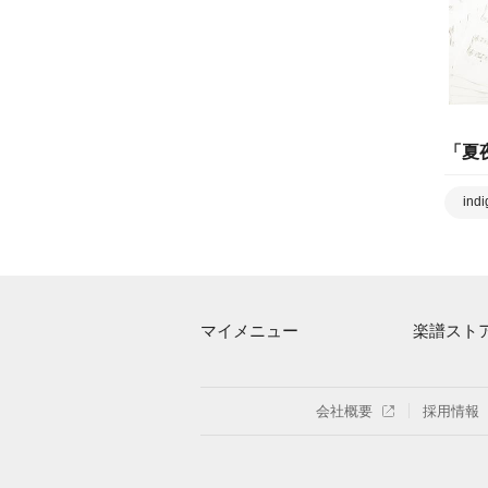
「
夏
indi
マイメニュー
楽譜スト
マイスコア
アーティス
ログイン / 会員登録（無料）
楽曲一覧
会社概要
採用情報
退会はこちら
難易度別に
特集