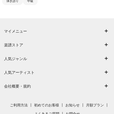
弾き語り
中級
マイメニュー
マイスコア
楽譜ストア
ログイン / 会員登録（無料）
アーティスト一覧
退会はこちら
人気ジャンル
楽曲一覧
連弾
難易度別に探す
人気アーティスト
クラシック
特集
Mrs. GREEN APPLE
保育
会社概要・規約
まもなく配信
ヨルシカ
ジブリ
会社概要
指番号対応の楽譜
藤井風
発表会
採用情報
ご利用方法
初めてのお客様
お知らせ
月額プラン
新沢としひこ
利用規約
よくあるご質問
お問合せ