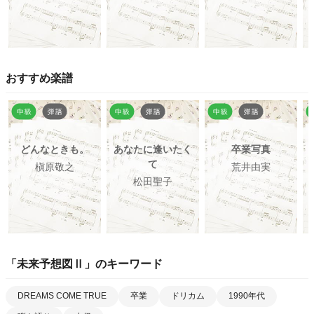
おすすめ楽譜
どんなときも。
あなたに逢いたく
卒業写真
て
槇原敬之
荒井由実
松田聖子
「
未来予想図Ⅱ
」のキーワード
DREAMS COME TRUE
卒業
ドリカム
1990年代