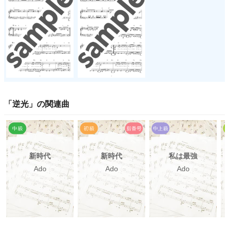
「
逆光
」の関連曲
新時代
新時代
私は最強
Ado
Ado
Ado