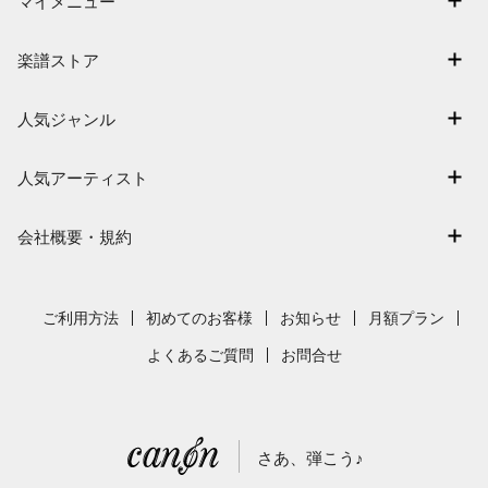
マイメニュー
マイスコア
楽譜ストア
ログイン / 会員登録（無料）
アーティスト一覧
退会はこちら
人気ジャンル
楽曲一覧
連弾
難易度別に探す
人気アーティスト
クラシック
特集
Mrs. GREEN APPLE
保育
会社概要・規約
まもなく配信
ヨルシカ
ジブリ
会社概要
指番号対応の楽譜
藤井風
発表会
採用情報
ご利用方法
初めてのお客様
お知らせ
月額プラン
新沢としひこ
利用規約
よくあるご質問
お問合せ
久石譲
プライバシーポリシー
特定商取引法の表示
さあ、弾こう♪
著作権許諾番号