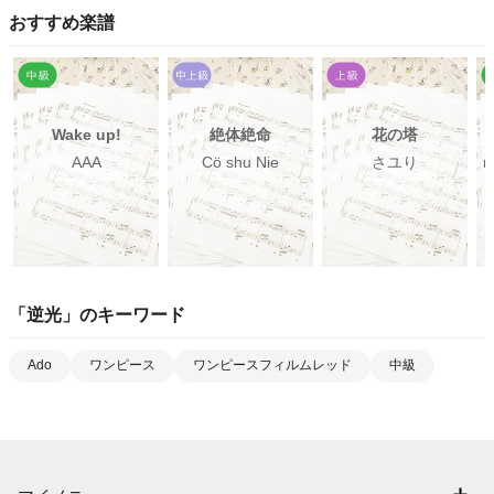
おすすめ楽譜
Wake up!
絶体絶命
花の塔
AAA
Cö shu Nie
さユり
m
「
逆光
」のキーワード
Ado
ワンピース
ワンピースフィルムレッド
中級