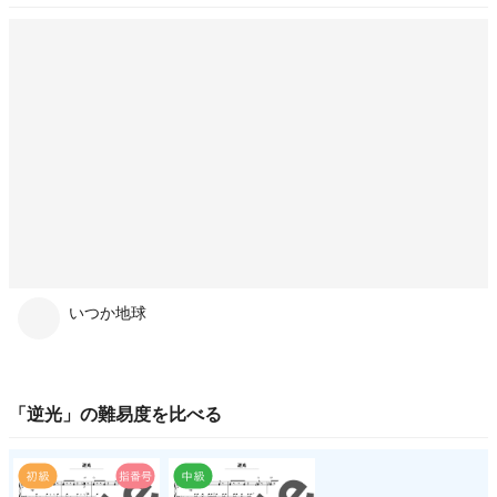
いつか地球
「
逆光
」の
難易度
を比べる