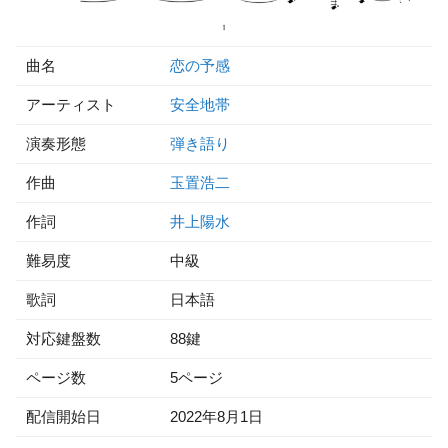
曲名
恋の予感
アーティスト
安全地帯
演奏形態
弾き語り
作曲
玉置浩二
作詞
井上陽水
難易度
中級
歌詞
日本語
対応鍵盤数
88鍵
ページ数
5ページ
配信開始日
2022年8月1日