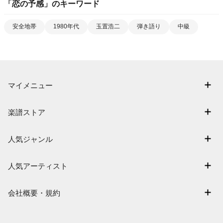
「
恋の予感
」のキーワード
安全地帯
1980年代
玉置浩二
弾き語り
中級
マイメニュー
マイスコア
楽譜ストア
ログイン / 会員登録（無料）
アーティスト一覧
退会はこちら
人気ジャンル
楽曲一覧
連弾
難易度別に探す
人気アーティスト
クラシック
特集
Mrs. GREEN APPLE
保育
会社概要・規約
まもなく配信
ヨルシカ
ジブリ
会社概要
指番号対応の楽譜
藤井風