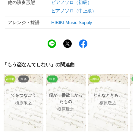
他の演奏形態
ピアノソロ（初級）
ピアノソロ（中上級）
アレンジ・採譜
HIBIKI Music Supply
「
もう恋なんてしない
」の関連曲
てをつなごう
僕が一番欲しかっ
どんなときも。
たもの
槇原敬之
槇原敬之
槇原敬之