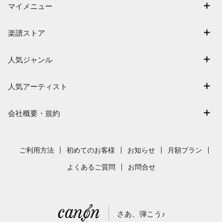
マイメニュー
マイスコア
楽譜ストア
ログイン / 会員登録（無料）
アーティスト一覧
退会はこちら
人気ジャンル
楽曲一覧
連弾
難易度別に探す
人気アーティスト
クラシック
特集
Mrs. GREEN APPLE
保育
会社概要・規約
まもなく配信
ヨルシカ
ジブリ
会社概要
指番号対応の楽譜
藤井風
発表会
採用情報
ご利用方法
初めてのお客様
お知らせ
月額プラン
新沢としひこ
利用規約
よくあるご質問
お問合せ
久石譲
プライバシーポリシー
特定商取引法の表示
さあ、弾こう♪
著作権許諾番号