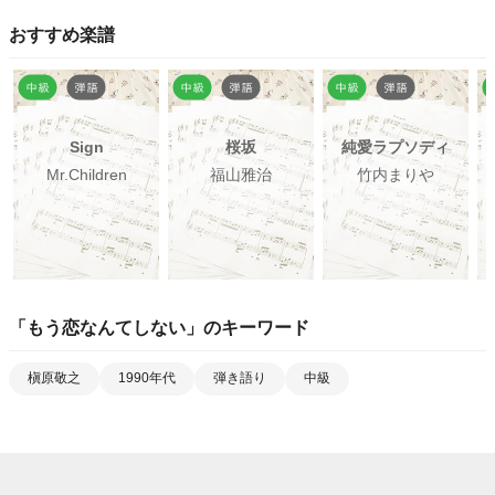
おすすめ楽譜
Sign
桜坂
純愛ラプソディ
Mr.Children
福山雅治
竹内まりや
「
もう恋なんてしない
」のキーワード
槇原敬之
1990年代
弾き語り
中級