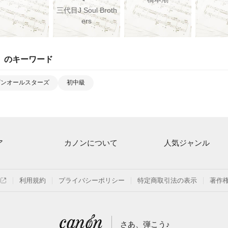
三代目J Soul Broth
ers
」のキーワード
ザンオールスターズ
初中級
ア
カノンについて
人気ジャンル
ト一覧
ご利用方法
連弾
月額プラン
クラシック
利用規約
プライバシーポリシー
特定商取引法の表示
著作
探す
はじめてのお客様
保育
よくあるご質問
ジブリ
さあ、弾こう♪