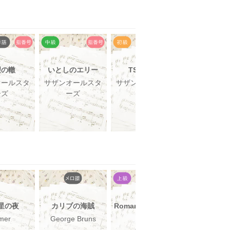
望の轍
いとしのエリー
TSUNAMI
真夏の果
オールスタ
サザンオールスタ
サザンオールスタ
サザンオー
ーズ
ーズ
ーズ
ーズ
星の夜
カリブの海賊
Romanticが止まら
キャンディ
ない
ンディ
mer
George Bruns
C-C-B
堀江美都