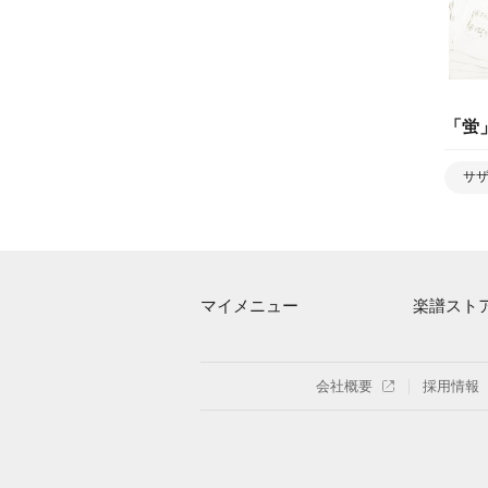
「
蛍
サ
マイメニュー
楽譜スト
マイスコア
アーティス
ログイン / 会員登録（無料）
楽曲一覧
会社概要
採用情報
退会はこちら
難易度別に
特集