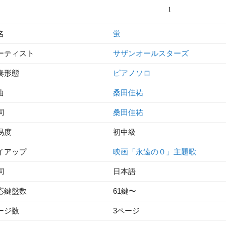
名
蛍
ーティスト
サザンオールスターズ
奏形態
ピアノソロ
曲
桑田佳祐
詞
桑田佳祐
易度
初中級
イアップ
映画「永遠の０」主題歌
詞
日本語
応鍵盤数
61鍵〜
ージ数
3ページ