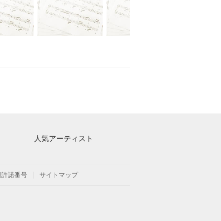
人気アーティスト
Mrs. GREEN APPLE
ヨルシカ
権許諾番号
サイトマップ
藤井風
新沢としひこ