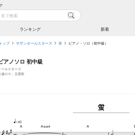
ア
ランキング
新着
トップ
サザンオールスターズ
蛍
ピアノ・ソロ（初中級）
/ ピアノソロ 初中級
オールスターズ
永遠の０」主題歌