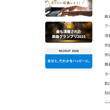
曲
ア
演
作
作
難
タ
歌
対
ペ