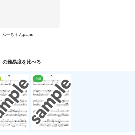
ふーちゃんpiano
」の
難易度
を比べる