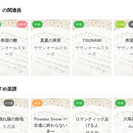
」の関連曲
希望の轍
真夏の果実
TSUNAMI
希
ザンオールスタ
サザンオールスタ
サザンオールスタ
サザン
ーズ
ーズ
ーズ
すめ楽譜
洩れ陽の路地
Powder Snow 〜
ロマンティックあ
六等
永遠に終わらない
げるよ
久石譲
Ai
冬〜
橋本潮