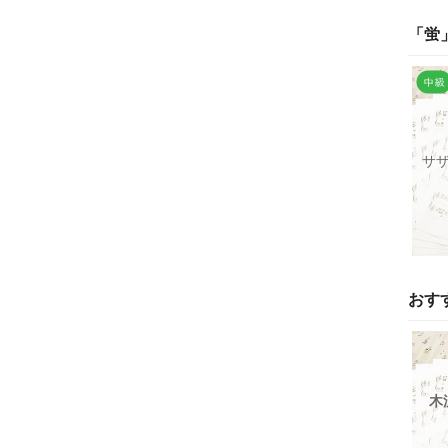
「
蛍
サ
おす
木