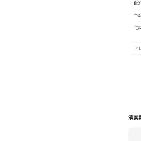
配
他
他
ア
演奏