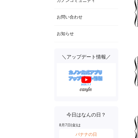
カノンコミュニティ
お問い合わせ
お知らせ
＼アップデート情報／
今日はなんの日？
8
月
7
日(
金
)は
バナナの日