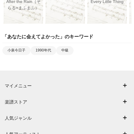
After the Rain（そ
Every Little Thing
らる×まふまふ）
「
あなたに会えてよかった
」のキーワード
小泉今日子
1990年代
中級
マイメニュー
マイスコア
楽譜ストア
ログイン / 会員登録（無料）
アーティスト一覧
退会はこちら
人気ジャンル
楽曲一覧
連弾
難易度別に探す