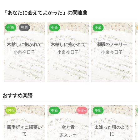
「
あなたに会えてよかった
」の関連曲
木枯しに抱かれて
木枯しに抱かれて
潮騒のメモリー
小泉今日子
小泉今日子
小泉今日子
おすすめ楽譜
四季折々に揺蕩い
空と青
出逢った頃のよう
て
に
家入レオ