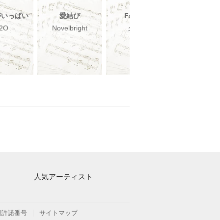
がいっぱい
愛結び
Fantasia
Automat
2O
Novelbright
久石譲
宇多田ヒ
人気アーティスト
Mrs. GREEN APPLE
ヨルシカ
権許諾番号
サイトマップ