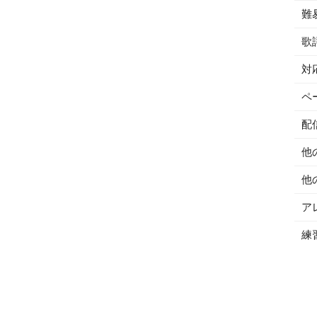
難
歌
対
ペ
配
他
他
ア
練