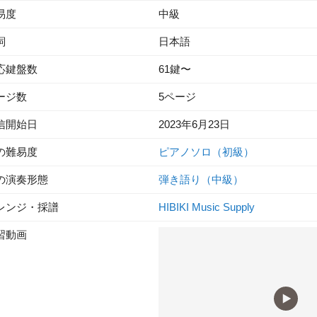
易度
中級
詞
日本語
応鍵盤数
61鍵〜
ージ数
5ページ
信開始日
2023年6月23日
の難易度
ピアノソロ（初級）
の演奏形態
弾き語り（中級）
レンジ・採譜
HIBIKI Music Supply
習動画