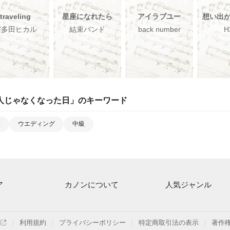
traveling
星座になれたら
アイラブユー
想い出
宇多田ヒカル
結束バンド
back number
H
人じゃなくなった日
」のキーワード
里
ウエディング
中級
ア
カノンについて
人気ジャンル
ト一覧
ご利用方法
連弾
月額プラン
クラシック
利用規約
プライバシーポリシー
特定商取引法の表示
著作