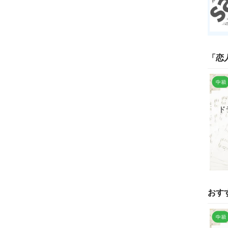
「
恋
ド
おす