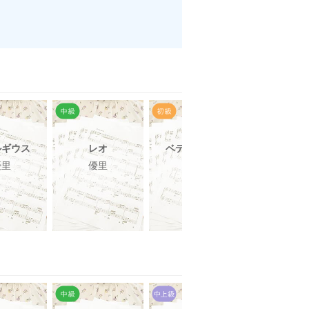
ルギウス
レオ
ベテルギウス
ビリミリ
優里
優里
優里
優里