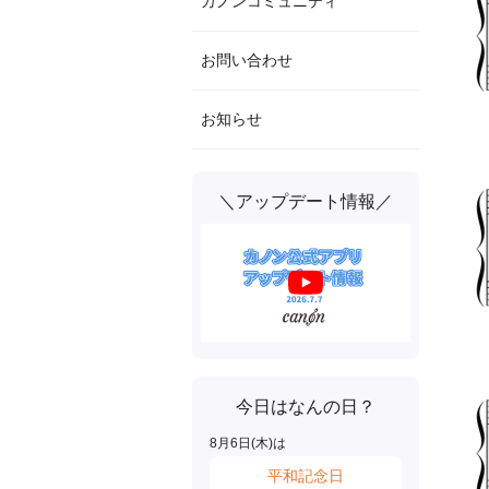
カノンコミュニティ
お問い合わせ
お知らせ
＼アップデート情報／
今日はなんの日？
8
月
6
日(
木
)は
平和記念日