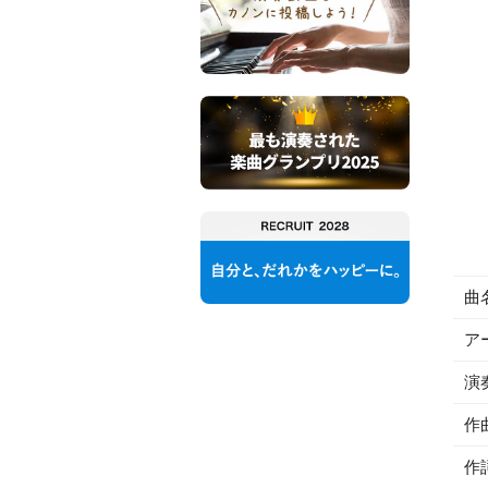
曲
ア
演
作
作