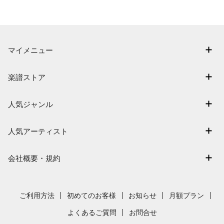
マイメニュー
マイスコア
楽譜ストア
ログイン / 会員登録（無料）
アーティスト一覧
退会はこちら
人気ジャンル
楽曲一覧
連弾
難易度別に探す
人気アーティスト
クラシック
特集
Mrs. GREEN APPLE
保育
会社概要・規約
まもなく配信
ヨルシカ
ジブリ
会社概要
指番号対応の楽譜
藤井風
発表会
採用情報
ご利用方法
初めてのお客様
お知らせ
月額プラン
新沢としひこ
利用規約
よくあるご質問
お問合せ
久石譲