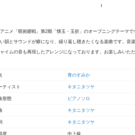
アニメ「呪術廻戦」第2期「懐玉・玉折」のオープニングテーマで
い韻とサウンドが癖になり、繰り返し聴きたくなる楽曲です。音
ャイムの音も再現したアレンジになっております。お楽しみいた
名
青のすみか
ーティスト
キタニタツヤ
奏形態
ピアノソロ
曲
キタニタツヤ
詞
キタニタツヤ
易度
中上級