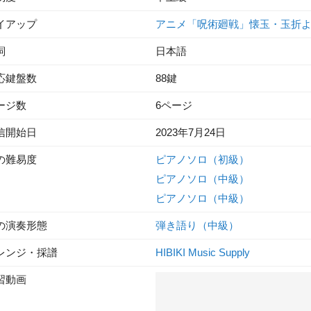
イアップ
アニメ「呪術廻戦」懐玉・玉折
詞
日本語
応鍵盤数
88鍵
ージ数
6ページ
信開始日
2023年7月24日
の難易度
ピアノソロ（初級）
ピアノソロ（中級）
ピアノソロ（中級）
の演奏形態
弾き語り（中級）
レンジ・採譜
HIBIKI Music Supply
習動画