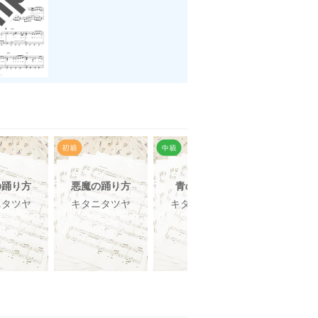
の踊り方
悪魔の踊り方
青のすみか
私が明日死
ニタツヤ
キタニタツヤ
キタニタツヤ
キタニタ