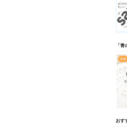
「
青
おす