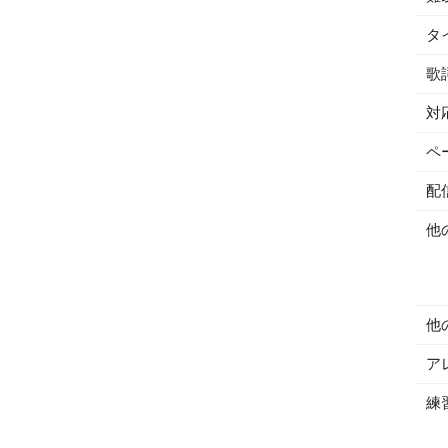
タ
歌
対
ペ
配
他
他
ア
練