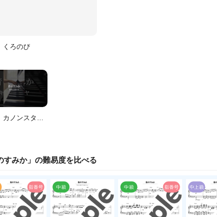
くろのぴ
カノンスタッフ_3
のすみか
」の
難易度
を比べる