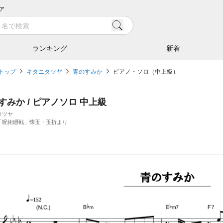
ア
ランキング
新着
トップ
キタニタツヤ
青のすみか
ピアノ・ソロ（中上級）
すみか / ピアノソロ 中上級
タツヤ
「呪術廻戦」懐玉・玉折より