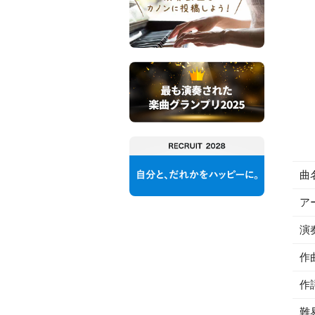
曲
ア
演
作
作
難