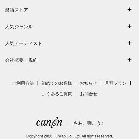
マイスコア
楽譜ストア
ログイン / 会員登録（無料）
アーティスト一覧
退会はこちら
人気ジャンル
楽曲一覧
連弾
難易度別に探す
人気アーティスト
クラシック
特集
Mrs. GREEN APPLE
保育
会社概要・規約
まもなく配信
ヨルシカ
ジブリ
会社概要
指番号対応の楽譜
藤井風
発表会
採用情報
ご利用方法
初めてのお客様
お知らせ
月額プラン
新沢としひこ
利用規約
よくあるご質問
お問合せ
久石譲
プライバシーポリシー
特定商取引法の表示
さあ、弾こう♪
著作権許諾番号
サイトマップ
Copyright
2026
FunTap Co., Ltd.
All rights reserved.