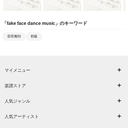
「
fake face dance music
」のキーワード
音田雅則
初級
マイメニュー
マイスコア
楽譜ストア
ログイン / 会員登録（無料）
アーティスト一覧
退会はこちら
人気ジャンル
楽曲一覧
連弾
難易度別に探す
人気アーティスト
クラシック
特集
Mrs. GREEN APPLE