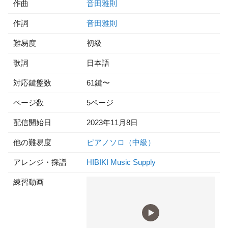
作曲
音田雅則
作詞
音田雅則
難易度
初級
歌詞
日本語
対応鍵盤数
61鍵〜
ページ数
5ページ
配信開始日
2023年11月8日
他の難易度
ピアノソロ（中級）
アレンジ・採譜
HIBIKI Music Supply
練習動画