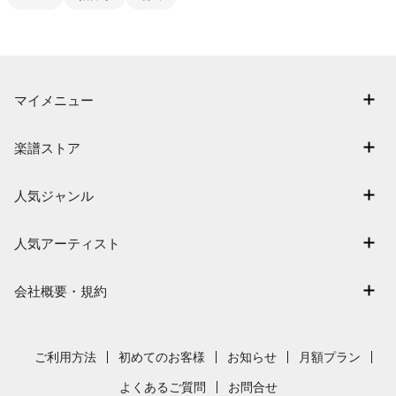
マイメニュー
マイスコア
楽譜ストア
ログイン / 会員登録（無料）
アーティスト一覧
退会はこちら
人気ジャンル
楽曲一覧
連弾
難易度別に探す
人気アーティスト
クラシック
特集
Mrs. GREEN APPLE
保育
会社概要・規約
まもなく配信
ヨルシカ
ジブリ
会社概要
指番号対応の楽譜
藤井風
発表会
採用情報
ご利用方法
初めてのお客様
お知らせ
月額プラン
新沢としひこ
利用規約
よくあるご質問
お問合せ