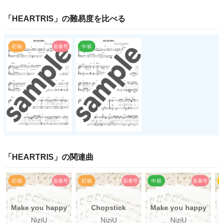
「
HEARTRIS
」の
難易度
を比べる
「
HEARTRIS
」の関連曲
Make you happy
Chopstick
Make you happy
NiziU
NiziU
NiziU