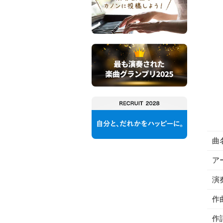
曲
ア
演
作
作