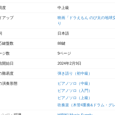
易度
中上級
イアップ
映画「ドラえもん のび太の地球
り
詞
日本語
応鍵盤数
88鍵
ージ数
9ページ
信開始日
2024年2月9日
の難易度
弾き語り（初中級）
の演奏形態
ピアノソロ（中級）
ピアノソロ（入門）
ピアノソロ（上級）
吹奏楽（木管4重奏&ドラム・グ
レンジ・採譜
HIBIKI Music Supply