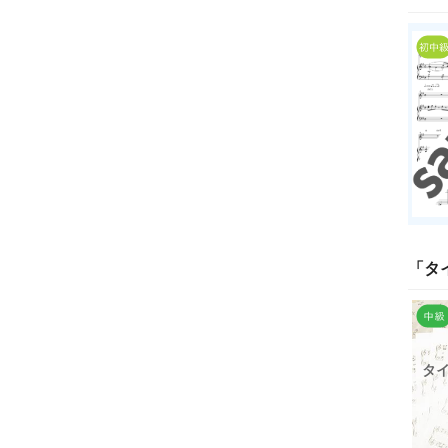
「
タ
タ