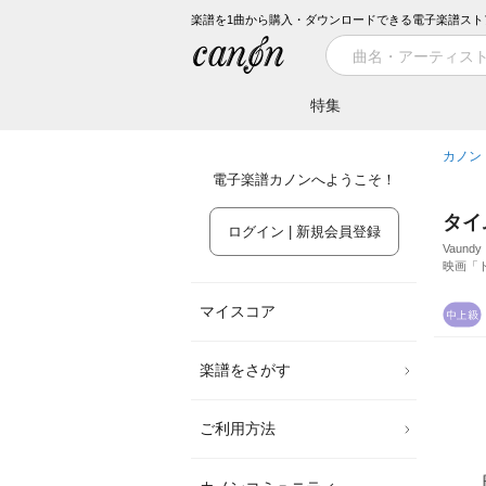
楽譜を1曲から購入・ダウンロードできる電子楽譜スト
特集
カノン
電子楽譜カノンへようこそ！
タイ
ログイン | 新規会員登録
Vaundy
映画「
マイスコア
楽譜をさがす
ご利用方法