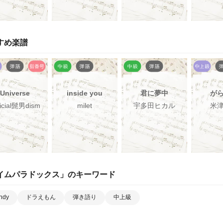
すめ楽譜
Universe
inside you
君に夢中
が
ficial髭男dism
milet
宇多田ヒカル
米
イムパラドックス
」のキーワード
ndy
ドラえもん
弾き語り
中上級