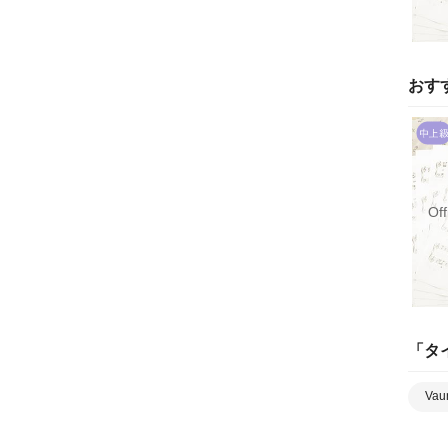
おす
Of
「
タ
Vau