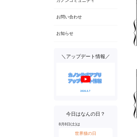
カノンコミュニティ
お問い合わせ
お知らせ
＼アップデート情報／
今日はなんの日？
8
月
8
日(
土
)は
世界猫の日