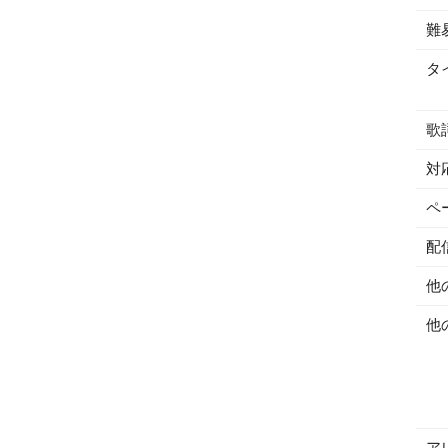
難
タ
歌
対
ペ
配
他
他
ア