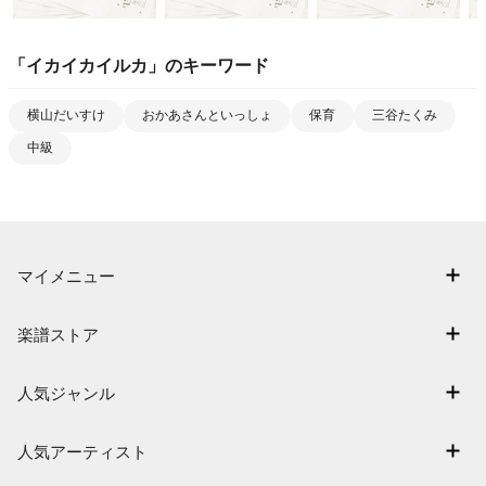
「
イカイカイルカ
」のキーワード
横山だいすけ
おかあさんといっしょ
保育
三谷たくみ
中級
マイメニュー
マイスコア
楽譜ストア
ログイン / 会員登録（無料）
アーティスト一覧
退会はこちら
人気ジャンル
楽曲一覧
連弾
難易度別に探す
人気アーティスト
クラシック