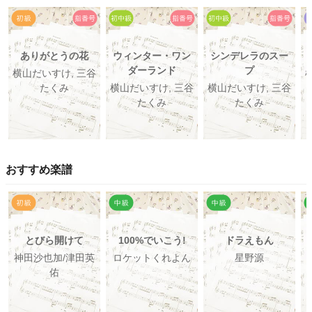
ありがとうの花
ウィンター・ワン
シンデレラのスー
ダーランド
プ
横山だいすけ, 三谷
たくみ
横山だいすけ, 三谷
横山だいすけ, 三谷
たくみ
たくみ
おすすめ楽譜
とびら開けて
100%でいこう!
ドラえもん
神田沙也加/津田英
ロケットくれよん
星野源
佑