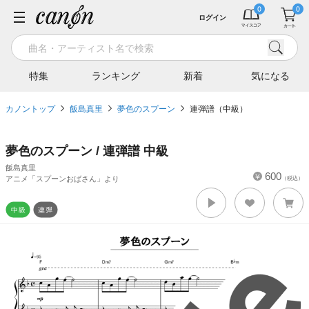
ログイン
特集
ランキング
新着
気になる
カノントップ
飯島真里
夢色のスプーン
連弾譜（中級）
夢色のスプーン / 連弾譜 中級
飯島真里
600
アニメ「スプーンおばさん」より
（税込）