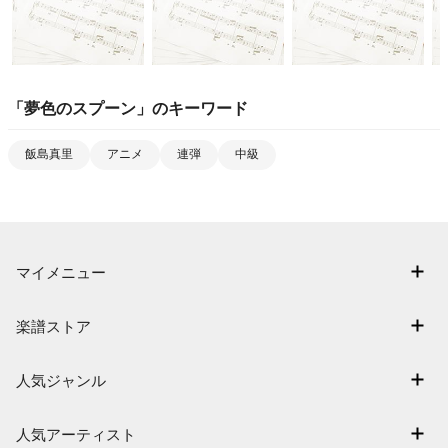
「
夢色のスプーン
」のキーワード
飯島真里
アニメ
連弾
中級
マイメニュー
マイスコア
楽譜ストア
ログイン / 会員登録（無料）
アーティスト一覧
退会はこちら
人気ジャンル
楽曲一覧
連弾
難易度別に探す
人気アーティスト