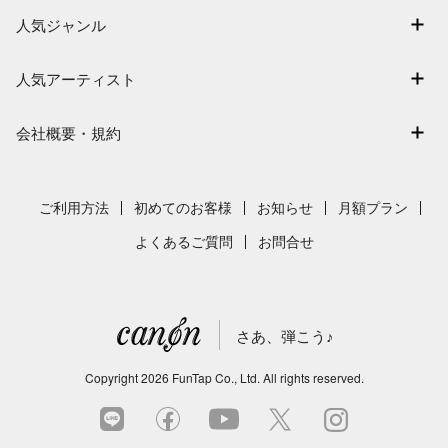
アーティスト一覧
退会はこちら
人気ジャンル
楽曲一覧
連弾
難易度別に探す
人気アーティスト
クラシック
特集
Mrs. GREEN APPLE
保育
会社概要・規約
まもなく配信
ヨルシカ
ジブリ
会社概要
指番号対応の楽譜
藤井風
発表会
採用情報
ご利用方法
初めてのお客様
お知らせ
月額プラン
新沢としひこ
利用規約
よくあるご質問
お問合せ
久石譲
プライバシーポリシー
特定商取引法の表示
さあ、弾こう♪
著作権許諾番号
サイトマップ
Copyright
2026
FunTap Co., Ltd.
All rights reserved.