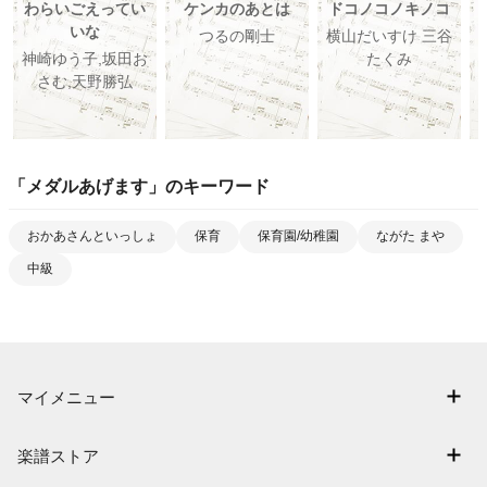
わらいごえってい
ケンカのあとは
ドコノコノキノコ
いな
つるの剛士
横山だいすけ 三谷
神崎ゆう子,坂田お
たくみ
さむ,天野勝弘
「
メダルあげます
」のキーワード
おかあさんといっしょ
保育
保育園/幼稚園
ながた まや
中級
マイメニュー
マイスコア
楽譜ストア
ログイン / 会員登録（無料）