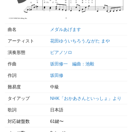
曲名
メダルあげます
アーティスト
花田ゆういちろう,ながた まや
演奏形態
ピアノソロ
作曲
坂田修一 編曲：池毅
作詞
坂田修
難易度
中級
タイアップ
NHK「おかあさんといっしょ」より
歌詞
日本語
対応鍵盤数
61鍵〜