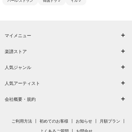
バー/レストラン
韓国ドラマ
イルマ
マイメニュー
マイスコア
楽譜ストア
ログイン / 会員登録（無料）
アーティスト一覧
退会はこちら
人気ジャンル
楽曲一覧
連弾
難易度別に探す
人気アーティスト
クラシック
特集
Mrs. GREEN APPLE
保育
会社概要・規約
まもなく配信
ヨルシカ
ジブリ
会社概要
指番号対応の楽譜
藤井風
発表会
採用情報
ご利用方法
初めてのお客様
お知らせ
月額プラン
新沢としひこ
利用規約
よくあるご質問
お問合せ