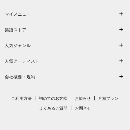
マイメニュー
マイスコア
楽譜ストア
ログイン / 会員登録（無料）
アーティスト一覧
退会はこちら
人気ジャンル
楽曲一覧
連弾
難易度別に探す
人気アーティスト
クラシック
特集
Mrs. GREEN APPLE
保育
会社概要・規約
まもなく配信
ヨルシカ
ジブリ
会社概要
指番号対応の楽譜
藤井風
発表会
採用情報
ご利用方法
初めてのお客様
お知らせ
月額プラン
新沢としひこ
利用規約
よくあるご質問
お問合せ
久石譲
プライバシーポリシー
特定商取引法の表示