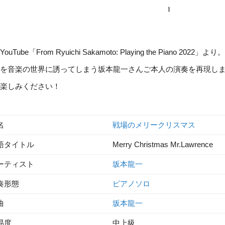
YouTube「From Ryuichi Sakamoto: Playing the Piano
を音楽の世界に誘ってしまう坂本龍一さんご本人の演奏を再現し
楽しみください！
名
戦場のメリークリスマス
語タイトル
Merry Christmas Mr.Lawrence
ーティスト
坂本龍一
奏形態
ピアノソロ
曲
坂本龍一
易度
中上級