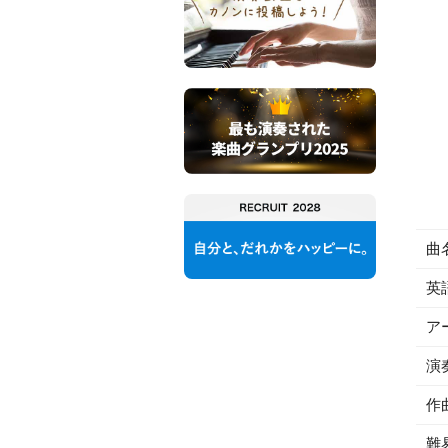
曲
英
ア
演
作
難