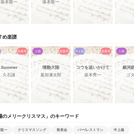
坂本龍一
坂本龍一
すめ楽譜
Summer
情熱大陸
コウを追いかけて
銀河鉄
久石譲
葉加瀬太郎
坂本秀一
ゴ
場のメリークリスマス
」のキーワード
本龍一
クリスマスソング
発表会
バー/レストラン
中上級