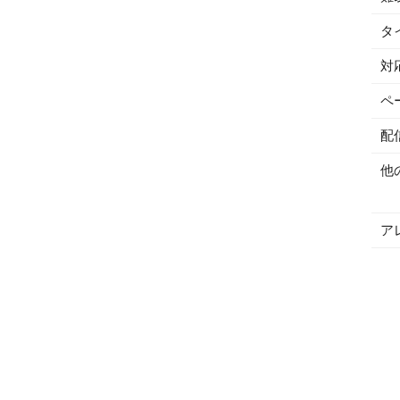
タ
対
ペ
配
他
ア