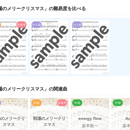
場のメリークリスマス
」の
難易度
を比べる
場のメリークリスマス
」の関連曲
場のメリークリ
戦場のメリークリ
energy flow
A
スマス
スマス
坂本龍一
坂