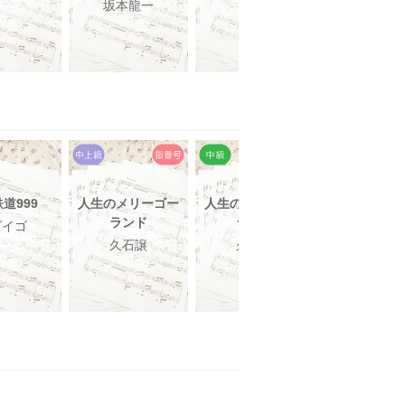
坂本龍一
坂本龍
道999
人生のメリーゴー
人生のメリーゴー
クリスマス
ランド
ランド
ダイゴ
back num
久石譲
久石譲