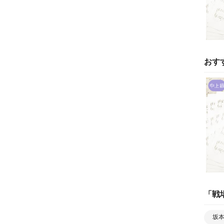
おす
「
戦
坂