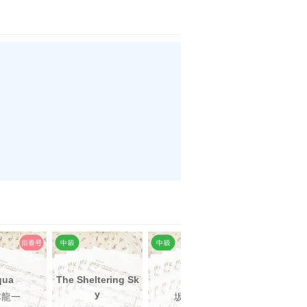
qua
The Sheltering Sk
koko
鉄道員（piano
y
sion）
本龍一
坂本龍一