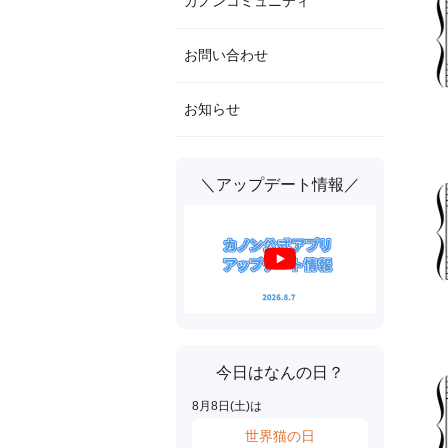
カノンコミュニティ
お問い合わせ
お知らせ
＼アップデート情報／
今日はなんの日？
8
月
8
日(
土
)は
世界猫の日