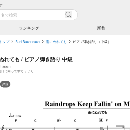
ア
ランキング
新着
トップ
Burt Bacharach
雨にぬれても
ピアノ弾き語り（中級）
ぬれても / ピアノ弾き語り 中級
charach
明日に向って撃て!」より