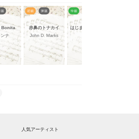
a Bonita
赤鼻のトナカイ
はじまりはいつも
騙シ愛
雨
ドンナ
John D. Marks
tuki.
ASKA
人気アーティスト