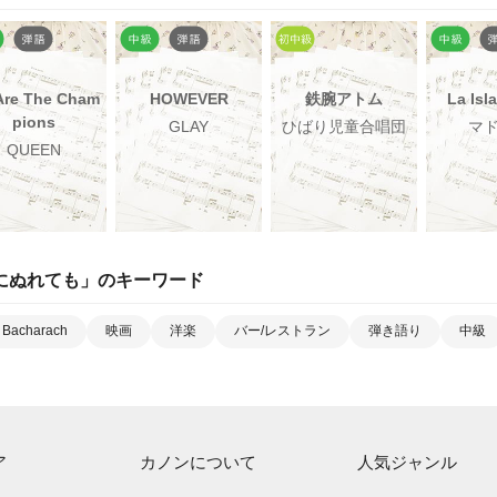
Are The Cham
HOWEVER
鉄腕アトム
La Isl
pions
GLAY
ひばり児童合唱団
マ
QUEEN
にぬれても
」のキーワード
t Bacharach
映画
洋楽
バー/レストラン
弾き語り
中級
ア
カノンについて
人気ジャンル