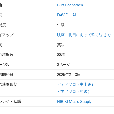
曲
Burt Bacharach
詞
DAVID HAL
易度
中級
イアップ
映画「明日に向って撃て!」より
詞
英語
応鍵盤数
88鍵
ージ数
3ページ
信開始日
2025年2月3日
の演奏形態
ピアノソロ（中上級）
ピアノソロ（初級）
レンジ・採譜
HIBIKI Music Supply