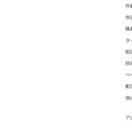
作
作
難
タ
歌
対
ペ
配
他
ア