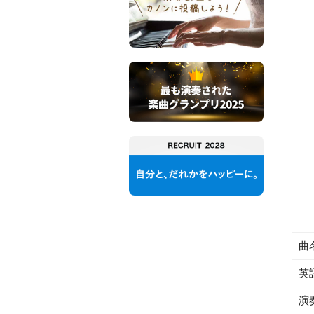
曲
英
演