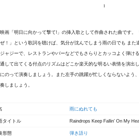
映画「明日に向かって撃て!」の挿入歌として作曲された曲です。
ぜ！」という歌詞を聴けば、気分が沈んでしまう雨の日でも また
ジャジーで、レストランやバーなどでもさらりとカッコよく弾け
通して出てくる付点のリズムはどこか楽天的な明るい表情を演出
にのって演奏しましょう。また左手の跳躍が忙しくならないよう
奏しましょう。
名
雨にぬれても
語タイトル
Raindrops Keep Fallin' On My He
奏形態
弾き語り