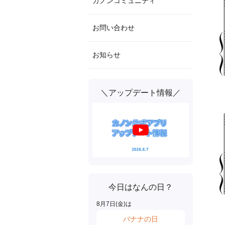
カノンコミュニティ
お問い合わせ
お知らせ
＼アップデート情報／
今日はなんの日？
8
月
7
日(
金
)は
バナナの日