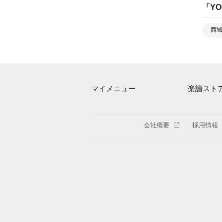
「
YO
西
マイメニュー
楽譜スト
マイスコア
アーティス
ログイン / 会員登録（無料）
楽曲一覧
会社概要
採用情報
退会はこちら
難易度別に
特集
まもなく配
指番号対応