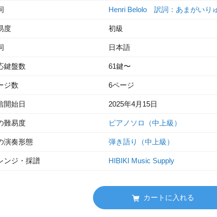
詞
Henri Belolo 訳詞：あまがい
易度
初級
詞
日本語
応鍵盤数
61鍵〜
ージ数
6ページ
信開始日
2025年4月15日
の難易度
ピアノソロ（中上級）
の演奏形態
弾き語り（中上級）
レンジ・採譜
HIBIKI Music Supply
カートに入れる