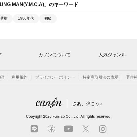
UNG MAN(Y.M.C.A)
」のキーワード
城秀樹
1980年代
初級
ア
カノンについて
人気ジャンル
ト一覧
ご利用方法
連弾
月額プラン
クラシック
利用規約
プライバシーポリシー
特定商取引法の表示
著作
探す
はじめてのお客様
保育
よくあるご質問
ジブリ
さあ、弾こう♪
信
発表会
Copyright
2026
FunTap Co., Ltd.
All rights reserved.
の楽譜