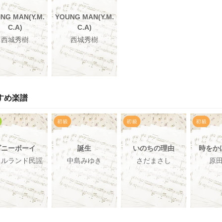
NG MAN(Y.M.
YOUNG MAN(Y.M.
C.A)
C.A)
西城秀樹
西城秀樹
すめ楽譜
ダニーボーイ
誕生
いのちの理由
時をか
イルランド民謡
中島みゆき
さだまさし
原