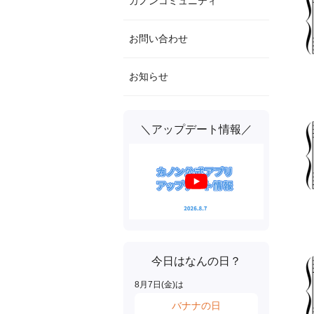
カノンコミュニティ
お問い合わせ
お知らせ
＼アップデート情報／
今日はなんの日？
8
月
7
日(
金
)は
バナナの日