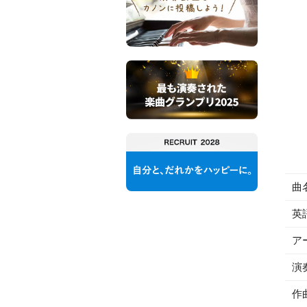
曲
英
ア
演
作