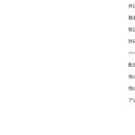
作
難
歌
対
ペ
配
他
他
ア