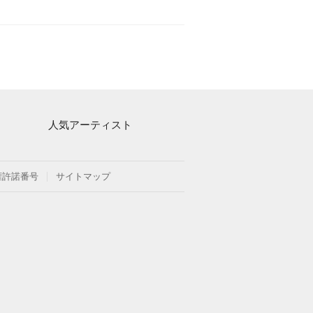
人気アーティスト
Mrs. GREEN APPLE
ヨルシカ
権許諾番号
サイトマップ
藤井風
新沢としひこ
久石譲