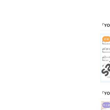
「
YO
「
YO