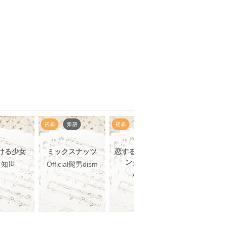
ける少女
ミックスナッツ
恋するフォーチュ
Key of He
ンクッキー
田知世
Official髭男dism
King & Pri
AKB48