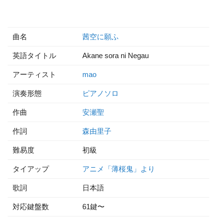
曲名
茜空に願ふ
英語タイトル
Akane sora ni Negau
アーティスト
mao
演奏形態
ピアノソロ
作曲
安瀬聖
作詞
森由里子
難易度
初級
タイアップ
アニメ「薄桜鬼」より
歌詞
日本語
対応鍵盤数
61鍵〜