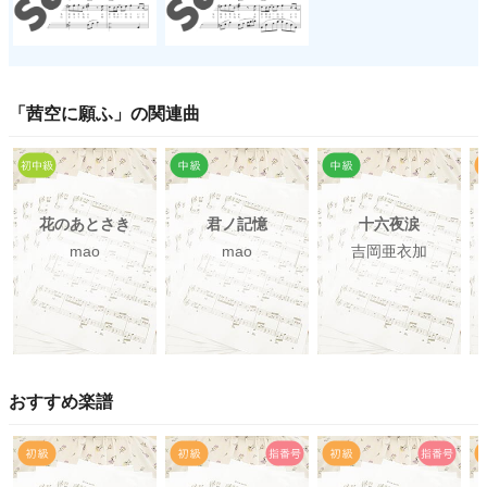
「
茜空に願ふ
」の関連曲
花のあとさき
君ノ記憶
十六夜涙
mao
mao
吉岡亜衣加
おすすめ楽譜