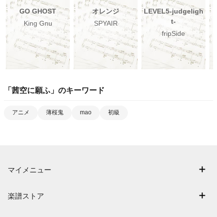
GO GHOST
オレンジ
LEVEL5-judgeligh
t-
King Gnu
SPYAIR
fripSide
「
茜空に願ふ
」のキーワード
アニメ
薄桜鬼
mao
初級
マイメニュー
マイスコア
楽譜ストア
ログイン / 会員登録（無料）
アーティスト一覧