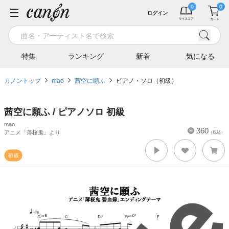
ログイン
特集
ランキング
新着
気になる
カノントップ
mao
茜空に願ふ
ピアノ・ソロ（初級）
茜空に願ふ / ピアノソロ 初級
mao
360
アニメ「薄桜鬼」より
（税込）