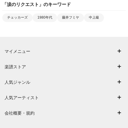
「
涙のリクエスト
」のキーワード
チェッカーズ
1980年代
藤井フミヤ
中上級
マイメニュー
マイスコア
楽譜ストア
ログイン / 会員登録（無料）
アーティスト一覧
退会はこちら
人気ジャンル
楽曲一覧
連弾
難易度別に探す
人気アーティスト
クラシック
特集
Mrs. GREEN APPLE
保育
会社概要・規約
まもなく配信
ヨルシカ
ジブリ
会社概要
指番号対応の楽譜
藤井風