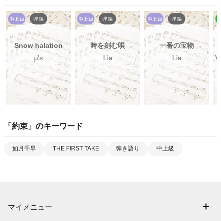
Snow halation
時を刻む唄
一番の宝物
μ's
Lia
Lia
V
「
約束
」のキーワード
如月千早
THE FIRST TAKE
弾き語り
中上級
マイメニュー