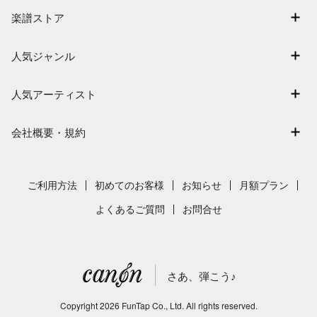
マイスコア
楽譜ストア
ログイン / 会員登録（無料）
アーティスト一覧
退会はこちら
人気ジャンル
楽曲一覧
連弾
難易度別に探す
人気アーティスト
クラシック
特集
Mrs. GREEN APPLE
保育
会社概要・規約
まもなく配信
ヨルシカ
ジブリ
会社概要
指番号対応の楽譜
藤井風
発表会
採用情報
ご利用方法
初めてのお客様
お知らせ
月額プラン
新沢としひこ
利用規約
よくあるご質問
お問合せ
久石譲
プライバシーポリシー
特定商取引法の表示
さあ、弾こう♪
著作権許諾番号
サイトマップ
Copyright
2026
FunTap Co., Ltd.
All rights reserved.