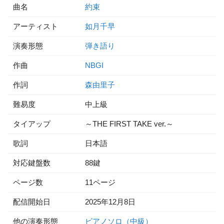
曲名
約束
アーティスト
如月千早
演奏形態
弾き語り
作曲
NBGI
作詞
森由里子
難易度
中上級
タイアップ
～THE FIRST TAKE ver.～
歌詞
日本語
対応鍵盤数
88鍵
ページ数
11ページ
配信開始日
2025年12月8日
他の演奏形態
ピアノソロ（中級）