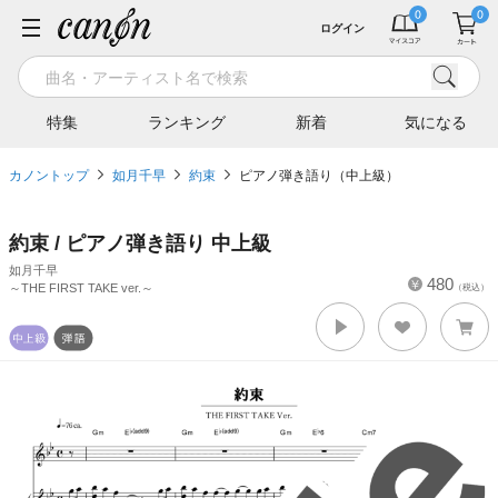
ログイン
特集
ランキング
新着
気になる
カノントップ
如月千早
約束
ピアノ弾き語り（中上級）
約束 / ピアノ弾き語り 中上級
如月千早
480
～THE FIRST TAKE ver.～
（税込）