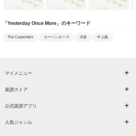
「
Yesterday Once More
」のキーワード
The Carpenters
カーペンターズ
洋楽
中上級
マイメニュー
マイスコア
楽譜ストア
ログイン / 会員登録（無料）
アーティスト一覧
退会はこちら
公式楽譜アプリ
楽曲一覧
電子楽譜カノン
難易度別に探す
人気ジャンル
楽譜アプリ フェアリー
特集
連弾