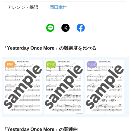
アレンジ・採譜
岡田幸世
「
Yesterday Once More
」の
難易度
を比べる
「
Yesterday Once More
」の関連曲