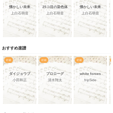
懐かしい未来
25コ目の染色体
懐かしい未来
上白石萌音
上白石萌音
上白石萌音
おすすめ楽譜
ダイジョウブ
プロローグ
white forces
小田和正
清水翔太
fripSide