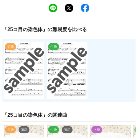
「
25コ目の染色体
」の
難易度
を比べる
「
25コ目の染色体
」の関連曲