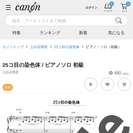
ログイン
特集
ランキング
新着
気になる
カノントップ
上白石萌音
25コ目の染色体
ピアノ・ソロ（初級）
25コ目の染色体 / ピアノソロ 初級
上白石萌音
480
（税込）