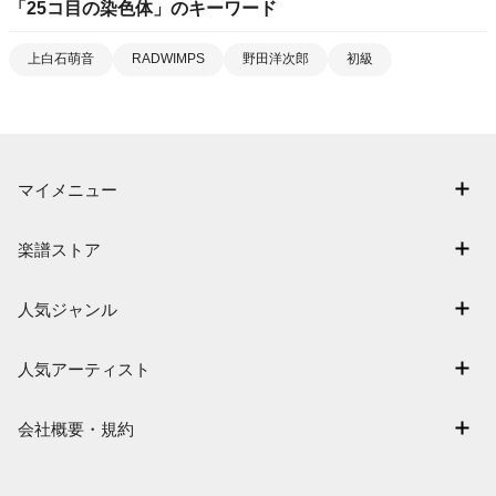
「
25コ目の染色体
」のキーワード
上白石萌音
RADWIMPS
野田洋次郎
初級
マイメニュー
マイスコア
楽譜ストア
ログイン / 会員登録（無料）
アーティスト一覧
退会はこちら
人気ジャンル
楽曲一覧
連弾
難易度別に探す
人気アーティスト
クラシック
特集
Mrs. GREEN APPLE
保育
会社概要・規約
まもなく配信
ヨルシカ
ジブリ
会社概要
指番号対応の楽譜
藤井風