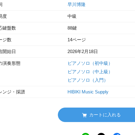
詞
早川博隆
易度
中級
応鍵盤数
88鍵
ージ数
14ページ
信開始日
2026年2月18日
の演奏形態
ピアノソロ（初中級）
ピアノソロ（中上級）
ピアノソロ（入門）
レンジ・採譜
HIBIKI Music Supply
カートに入れる