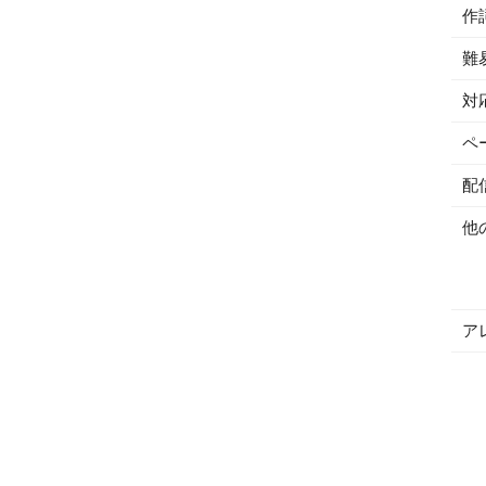
作
難
対
ペ
配
他
ア