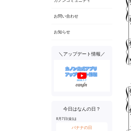
カノンコミュニティ
お問い合わせ
お知らせ
＼アップデート情報／
今日はなんの日？
8
月
7
日(
金
)は
バナナの日