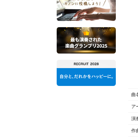
曲
ア
演
作