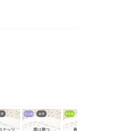
スナッツ
愛は勝つ
勇気100%
私は最