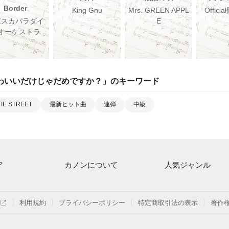
Border
King Gnu
Mrs. GREEN APPL
Offici
京スカパラダイ
E
オーケストラ
わいいだけじゃだめですか？
」のキーワード
IE STREET
最新ヒット曲
連弾
中級
ア
カノンについて
人気ジャンル
ト一覧
ご利用方法
連弾
月額プラン
クラシック
利用規約
プライバシーポリシー
特定商取引法の表示
著作
探す
はじめてのお客様
保育