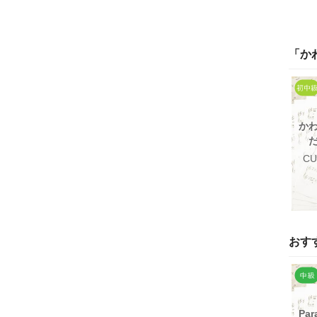
「
か
か
CU
おす
Par