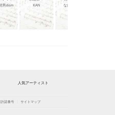
al髭男dism
KAN
なにわ男子
Ado
人気アーティスト
Mrs. GREEN APPLE
ヨルシカ
権許諾番号
サイトマップ
藤井風