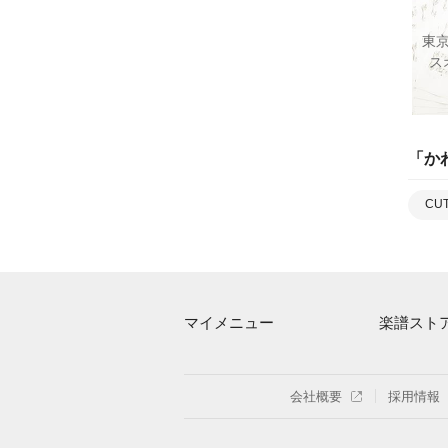
東
ス
「
か
CUT
マイメニュー
楽譜スト
マイスコア
アーティス
ログイン / 会員登録（無料）
楽曲一覧
会社概要
採用情報
退会はこちら
難易度別に