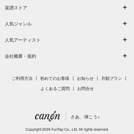
マイスコア
楽譜ストア
ログイン / 会員登録（無料）
アーティスト一覧
退会はこちら
人気ジャンル
楽曲一覧
連弾
難易度別に探す
人気アーティスト
クラシック
特集
Mrs. GREEN APPLE
保育
会社概要・規約
まもなく配信
ヨルシカ
ジブリ
会社概要
指番号対応の楽譜
藤井風
発表会
採用情報
ご利用方法
初めてのお客様
お知らせ
月額プラン
新沢としひこ
利用規約
よくあるご質問
お問合せ
久石譲
プライバシーポリシー
特定商取引法の表示
さあ、弾こう♪
著作権許諾番号
サイトマップ
Copyright
2026
FunTap Co., Ltd.
All rights reserved.