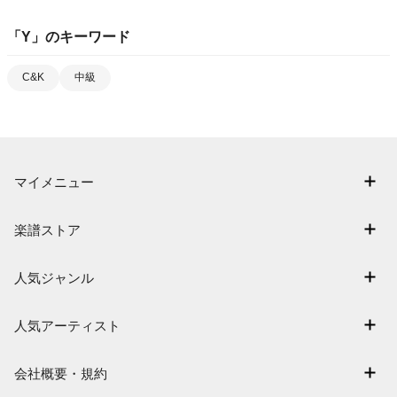
「
Y
」のキーワード
C&K
中級
マイメニュー
マイスコア
楽譜ストア
ログイン / 会員登録（無料）
アーティスト一覧
退会はこちら
人気ジャンル
楽曲一覧
連弾
難易度別に探す
人気アーティスト
クラシック
特集
Mrs. GREEN APPLE
保育
会社概要・規約
まもなく配信
ヨルシカ