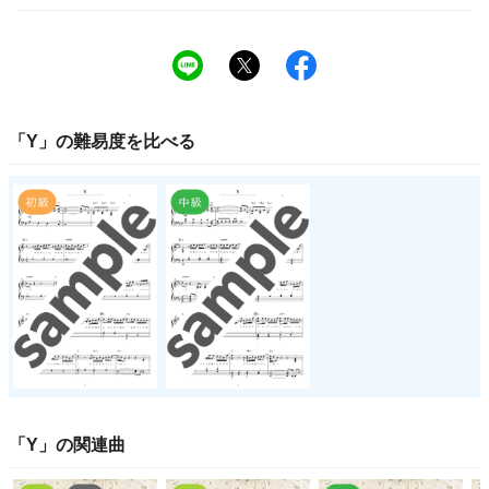
「
Y
」の
難易度
を比べる
「
Y
」の関連曲