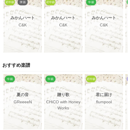
みかんハート
みかんハート
みかんハート
C&K
C&K
C&K
おすすめ楽譜
夏の音
贈り歌
君に届け
GReeeeN
CHiCO with Honey
flumpool
M
Works