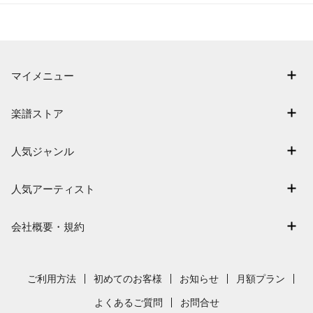
マイメニュー
マイスコア
楽譜ストア
ログイン / 会員登録（無料）
アーティスト一覧
退会はこちら
人気ジャンル
楽曲一覧
連弾
難易度別に探す
人気アーティスト
クラシック
特集
Mrs. GREEN APPLE
保育
会社概要・規約
まもなく配信
ヨルシカ
ジブリ
会社概要
指番号対応の楽譜
藤井風
発表会
採用情報
ご利用方法
初めてのお客様
お知らせ
月額プラン
新沢としひこ
利用規約
よくあるご質問
お問合せ
久石譲