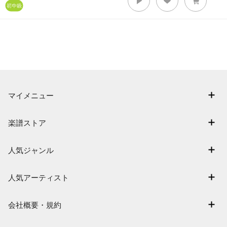
マイメニュー
マイスコア
楽譜ストア
ログイン / 会員登録（無料）
アーティスト一覧
退会はこちら
人気ジャンル
楽曲一覧
連弾
難易度別に探す
人気アーティスト
クラシック
特集
Mrs. GREEN APPLE
保育
会社概要・規約
まもなく配信
ヨルシカ
ジブリ
会社概要