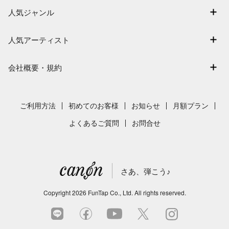
アーティスト一覧
退会はこちら
人気ジャンル
楽曲一覧
連弾
難易度別に探す
人気アーティスト
クラシック
特集
Mrs. GREEN APPLE
保育
会社概要・規約
まもなく配信
ヨルシカ
ジブリ
会社概要
指番号対応の楽譜
藤井風
発表会
採用情報
ご利用方法
初めてのお客様
お知らせ
月額プラン
新沢としひこ
利用規約
よくあるご質問
お問合せ
久石譲
プライバシーポリシー
特定商取引法の表示
さあ、弾こう♪
著作権許諾番号
サイトマップ
Copyright
2026
FunTap Co., Ltd.
All rights reserved.