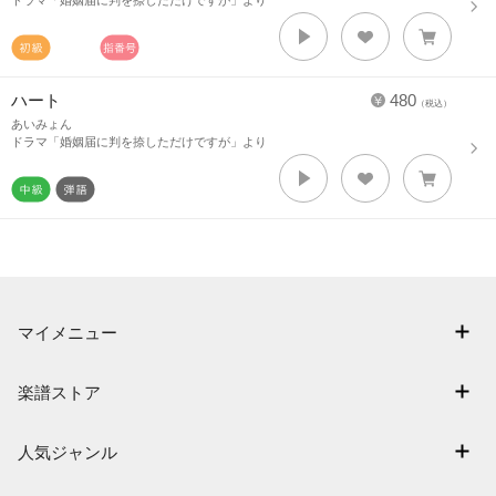
ドラマ「婚姻届に判を捺しただけですが」より
ハート
480
（税込）
あいみょん
ドラマ「婚姻届に判を捺しただけですが」より
マイメニュー
マイスコア
楽譜ストア
ログイン / 会員登録（無料）
アーティスト一覧
退会はこちら
人気ジャンル
楽曲一覧
連弾