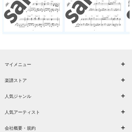
マイメニュー
マイスコア
楽譜ストア
ログイン / 会員登録（無料）
アーティスト一覧
退会はこちら
人気ジャンル
楽曲一覧
連弾
難易度別に探す
人気アーティスト
クラシック
特集
Mrs. GREEN APPLE
保育
会社概要・規約
まもなく配信