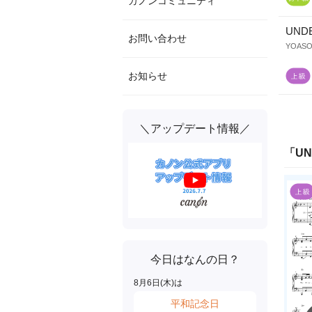
カノンコミュニティ
UND
お問い合わせ
YOASO
お知らせ
＼アップデート情報／
「
UN
今日はなんの日？
8
月
6
日(
木
)は
平和記念日