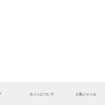
ア
カノンについて
人気ジャンル
ト一覧
ご利用方法
連弾