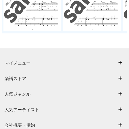
マイメニュー
マイスコア
楽譜ストア
ログイン / 会員登録（無料）
アーティスト一覧
退会はこちら
人気ジャンル
楽曲一覧
連弾
難易度別に探す
人気アーティスト
クラシック
特集
Mrs. GREEN APPLE
保育
会社概要・規約
まもなく配信