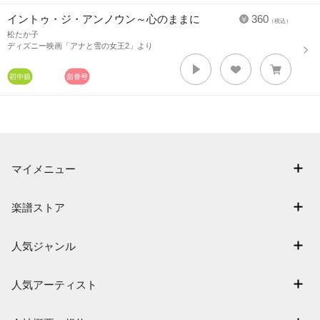
イントゥ・ジ・アンノウン～心のままに
360
（税込）
松たか子
ディズニー映画「アナと雪の女王2」より
マイメニュー
マイスコア
楽譜ストア
ログイン / 会員登録（無料）
アーティスト一覧
退会はこちら
人気ジャンル
楽曲一覧
連弾
難易度別に探す
人気アーティスト
クラシック
特集
Mrs. GREEN APPLE