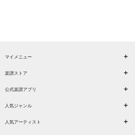
マイメニュー
マイスコア
楽譜ストア
ログイン / 会員登録（無料）
アーティスト一覧
退会はこちら
公式楽譜アプリ
楽曲一覧
電子楽譜カノン
難易度別に探す
人気ジャンル
楽譜アプリ フェアリー
特集
連弾
人気アーティスト
まもなく配信
クラシック
Mrs. GREEN APPLE