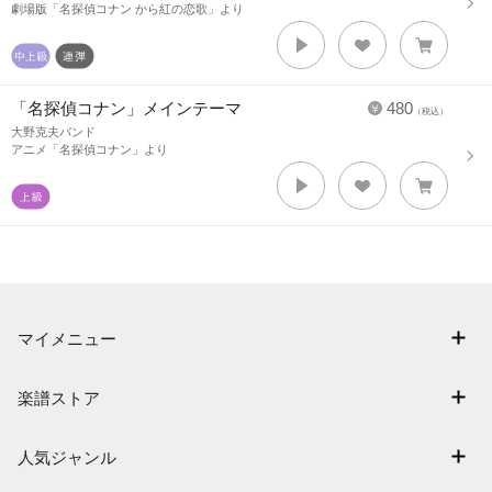
劇場版「名探偵コナン から紅の恋歌」より
「名探偵コナン」メインテーマ
480
（税込）
大野克夫バンド
アニメ「名探偵コナン」より
マイメニュー
マイスコア
楽譜ストア
ログイン / 会員登録（無料）
アーティスト一覧
退会はこちら
人気ジャンル
楽曲一覧