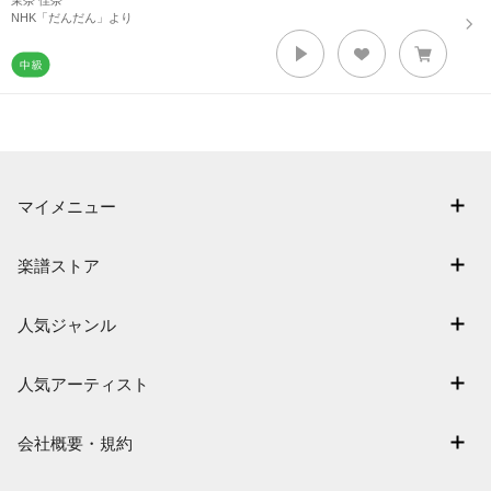
茉奈 佳奈
NHK「だんだん」より
マイメニュー
マイスコア
楽譜ストア
ログイン / 会員登録（無料）
アーティスト一覧
退会はこちら
人気ジャンル
楽曲一覧
連弾
難易度別に探す
人気アーティスト
クラシック
特集
Mrs. GREEN APPLE
保育
会社概要・規約
まもなく配信
ヨルシカ
ジブリ
会社概要