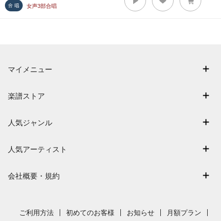
女声3部合唱
マイメニュー
マイスコア
楽譜ストア
ログイン / 会員登録（無料）
アーティスト一覧
退会はこちら
人気ジャンル
楽曲一覧
連弾
難易度別に探す
人気アーティスト
クラシック
特集
Mrs. GREEN APPLE
保育
会社概要・規約
まもなく配信
ヨルシカ
ジブリ
会社概要
指番号対応の楽譜
藤井風
発表会
採用情報
ご利用方法
初めてのお客様
お知らせ
月額プラン
新沢としひこ