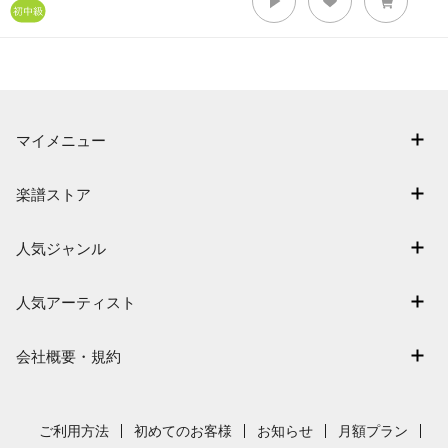
マイメニュー
マイスコア
楽譜ストア
ログイン / 会員登録（無料）
アーティスト一覧
退会はこちら
人気ジャンル
楽曲一覧
連弾
難易度別に探す
人気アーティスト
クラシック
特集
Mrs. GREEN APPLE
保育
会社概要・規約
まもなく配信
ヨルシカ
ジブリ
会社概要
指番号対応の楽譜
藤井風
発表会
採用情報
ご利用方法
初めてのお客様
お知らせ
月額プラン
新沢としひこ