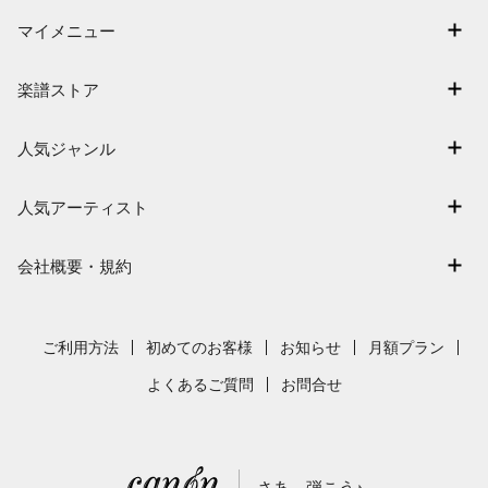
マイメニュー
マイスコア
楽譜ストア
ログイン / 会員登録（無料）
アーティスト一覧
退会はこちら
人気ジャンル
楽曲一覧
連弾
難易度別に探す
人気アーティスト
クラシック
特集
Mrs. GREEN APPLE
保育
会社概要・規約
まもなく配信
ヨルシカ
ジブリ
会社概要
指番号対応の楽譜
藤井風
発表会
採用情報
ご利用方法
初めてのお客様
お知らせ
月額プラン
新沢としひこ
利用規約
よくあるご質問
お問合せ
久石譲
プライバシーポリシー
特定商取引法の表示
さあ、弾こう♪