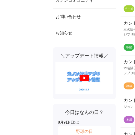
カノンコミュニティ
お問い合わせ
カン
本名陽
お知らせ
ジブリ
＼アップデート情報／
カン
本名陽
ジブリ
カン
ジョン
今日はなんの日？
8
月
9
日(
日
)は
野球の日
カン