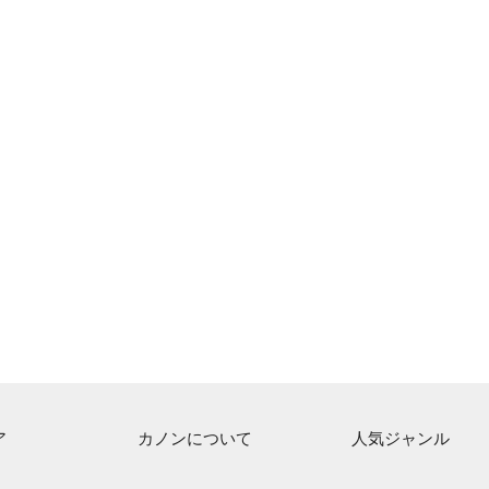
ア
カノンについて
人気ジャンル
ト一覧
ご利用方法
連弾