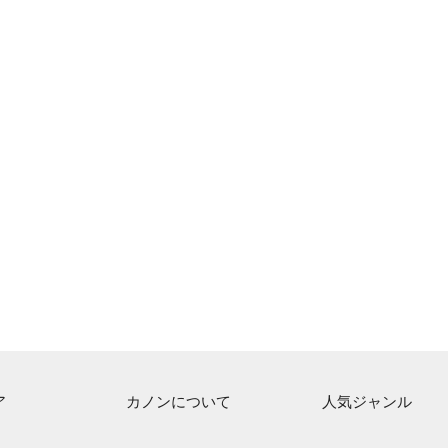
ア
カノンについて
人気ジャンル
ト一覧
ご利用方法
連弾