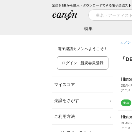
楽譜を1曲から購入・ダウンロードできる電子楽譜スト
特集
カノン
電子楽譜カノンへようこそ！
「
D
ログイン | 新規会員登録
Histo
マイスコア
DEAN 
アニメ「
楽譜をさがす
ご利用方法
Histo
DEAN 
アニメ「