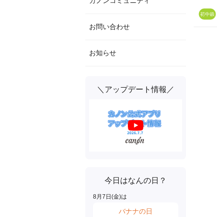
カノンコミュニティ
お問い合わせ
お知らせ
＼アップデート情報／
今日はなんの日？
8
月
7
日(
金
)は
バナナの日